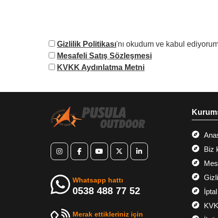
Gizlilik Politikası
'nı okudum ve kabul ediyorum
Mesafeli Satış Sözleşmesi
KVKK Aydınlatma Metni
Kurum
Ana
Biz 
Mesa
Gizl
Whatsapp hattı
0538 488 77 52
İptal
KVK
Merak ettikleriniz için