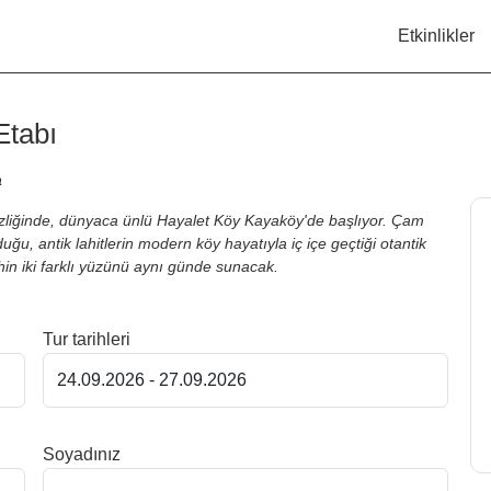
Etkinlikler
Etabı
a
izliğinde, dünyaca ünlü Hayalet Köy Kayaköy'de başlıyor. Çam
u, antik lahitlerin modern köy hayatıyla iç içe geçtiği otantik
hin iki farklı yüzünü aynı günde sunacak.
Tur tarihleri
Soyadınız