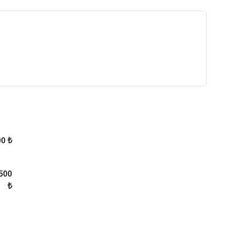
0 ₺
500
₺