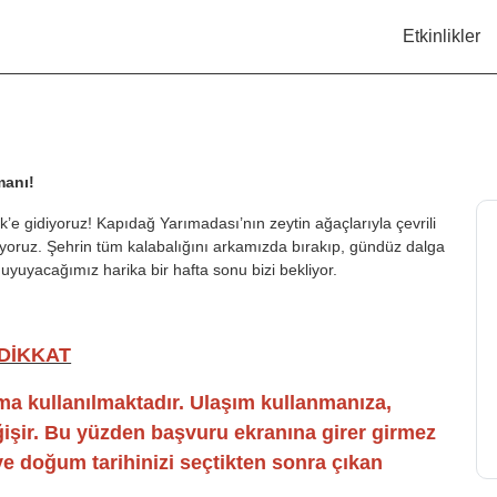
Etkinlikler
manı!
’e gidiyoruz! Kapıdağ Yarımadası’nın zeytin ağaçlarıyla çevrili
uyoruz. Şehrin tüm kalabalığını arkamızda bırakıp, gündüz dalga
a uyuyacağımız harika bir hafta sonu bizi bekliyor.
DİKKAT
 kullanılmaktadır. Ulaşım kullanmanıza,
eğişir. Bu yüzden başvuru ekranına girer girmez
 ve doğum tarihinizi seçtikten sonra çıkan