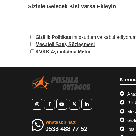
Sizinle Gelecek Kişi Varsa Ekleyin
Gizlilik Politikası
'nı okudum ve kabul ediyorum
Mesafeli Satış Sözleşmesi
KVKK Aydınlatma Metni
Kurum
Ana
Biz 
Mesa
Gizl
Whatsapp hattı
0538 488 77 52
İptal