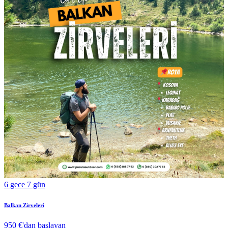
6 gece 7 gün
Balkan Zirveleri
950 €
'dan başlayan