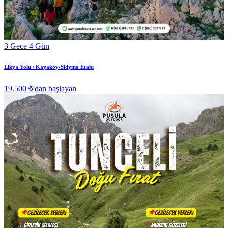
3 Gece 4 Gün
Likya Yolu / Kayaköy-Sidyma Etabı
19.500 ₺
'dan başlayan