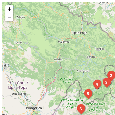
+
−
2
3
4
5
6