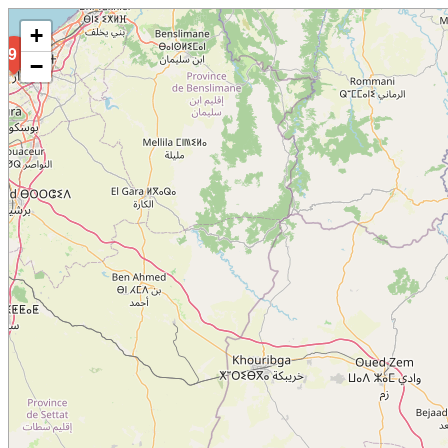
+
9
−