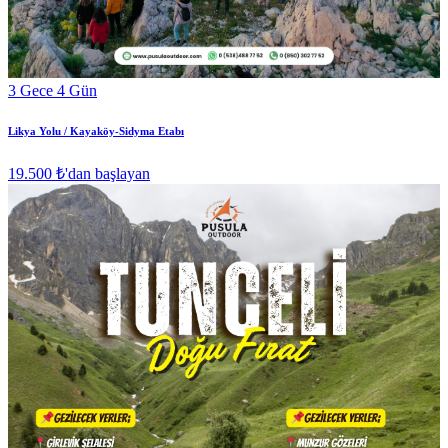
3 Gece 4 Gün
Likya Yolu / Kayaköy-Sidyma Etabı
19.500 ₺
'dan başlayan