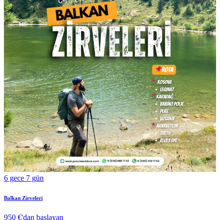
6 gece 7 gün
Balkan Zirveleri
950 €
'dan başlayan