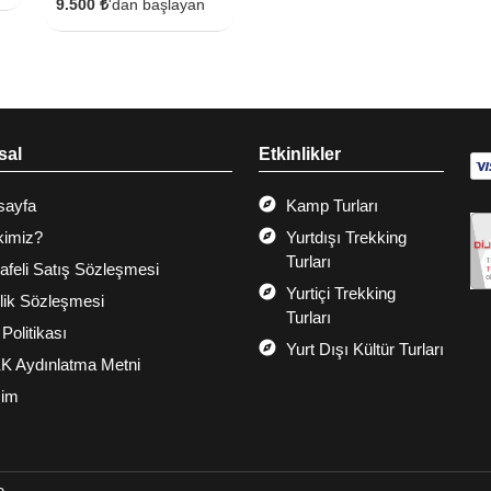
9.500 ₺
'dan başlayan
sal
Etkinlikler
sayfa
Kamp Turları
kimiz?
Yurtdışı Trekking
Turları
feli Satış Sözleşmesi
Yurtiçi Trekking
ilik Sözleşmesi
Turları
 Politikası
Yurt Dışı Kültür Turları
K Aydınlatma Metni
şim