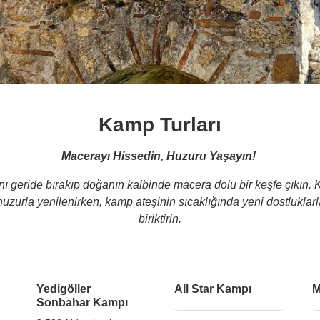
Kamp Turları
Macerayı Hissedin, Huzuru Yaşayın!
ı geride bırakıp doğanın kalbinde macera dolu bir keşfe çıkın. 
a huzurla yenilenirken, kamp ateşinin sıcaklığında yeni dostluklar
biriktirin.
1 Gece 2 Gün
2 Gece 3 Gün
Yedigöller
All Star Kampı
M
Sonbahar Kampı