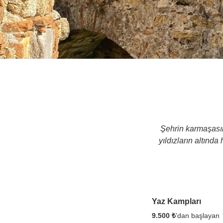
Şehrin karmaşasın
yıldızların altınd
1 Gece 2 Gün
Yaz Kampları
9.500 ₺
'dan başlayan