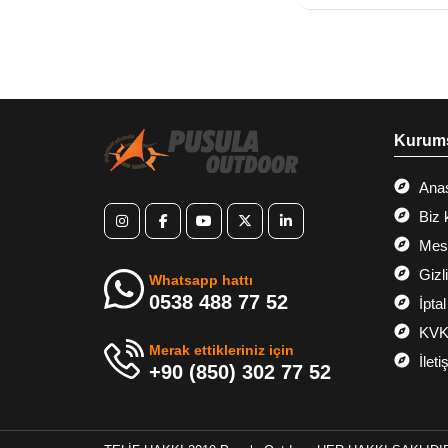
Kurum
Ana
Biz 
Mesa
Gizl
Whatsapp hattı
0538 488 77 52
İptal
KVK
Merak ettikleriniz için
İleti
+90 (850) 302 77 52