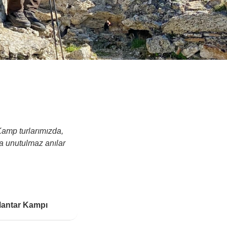
Kamp turlarımızda,
la unutulmaz anılar
1 Gece 2 Gün
antar Kampı