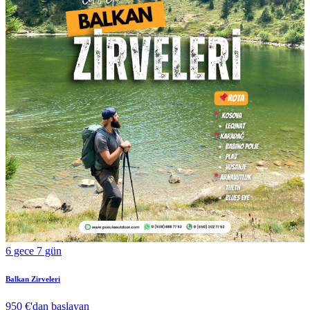
6 gece 7 gün
Balkan Zirveleri
950 €
'dan başlayan