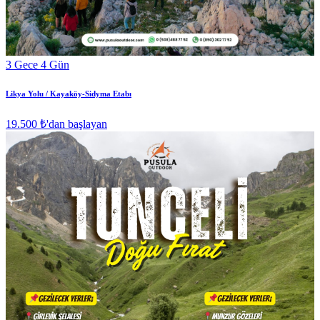
3 Gece 4 Gün
Likya Yolu / Kayaköy-Sidyma Etabı
19.500 ₺
'dan başlayan