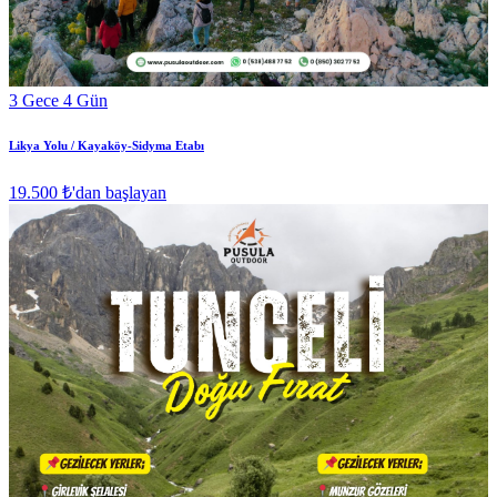
3 Gece 4 Gün
Likya Yolu / Kayaköy-Sidyma Etabı
19.500 ₺
'dan başlayan