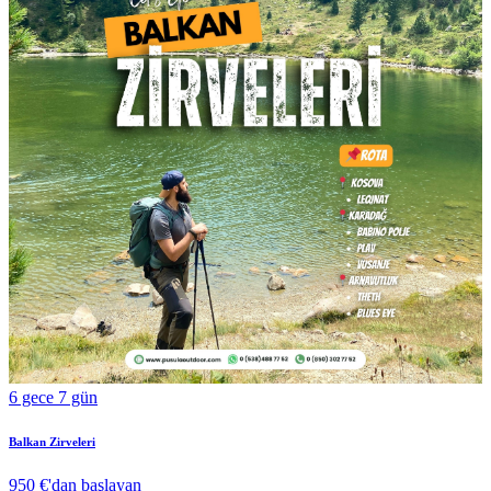
6 gece 7 gün
Balkan Zirveleri
950 €
'dan başlayan