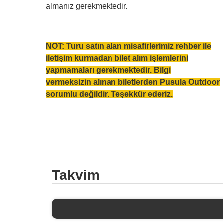
almanız gerekmektedir.
NOT: Turu satın alan misafirlerimiz rehber ile
iletişim kurmadan bilet alım işlemlerini
yapmamaları gerekmektedir. Bilgi
vermeksizin alınan biletlerden Pusula Outdoor
sorumlu değildir. Teşekkür ederiz.
Takvim