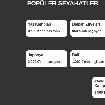
POPÜLER SEYAHATLER
1 Gece 2 Gün
6 gece 7 gün
Yaz Kampları
Balkan Zirveleri
9.500 ₺
'dan başlayan
950 €
'dan başlayan
9 Gece 10 Gün
9 Gece 10 Gün
Japonya
Bali
2.200 €
'dan başlayan
1.200 €
'dan başlayan
1 Gec
Yedig
Kamp
9.500 