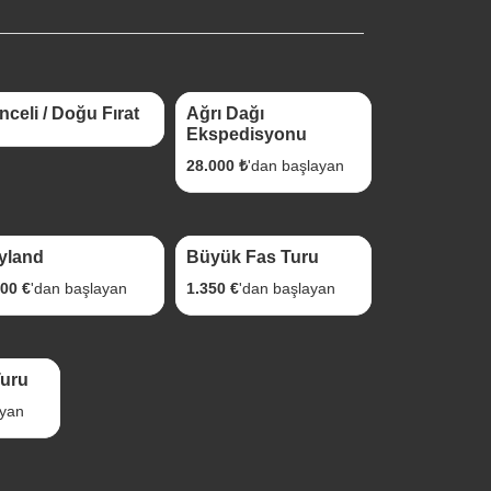
Gece 5 Gün
5 Gece 6 Gün
nceli / Doğu Fırat
Ağrı Dağı
Ekspedisyonu
28.000 ₺
'dan başlayan
Gece 7 Gün
9 Gece 10 Gün
yland
Büyük Fas Turu
600 €
'dan başlayan
1.350 €
'dan başlayan
Turu
ayan