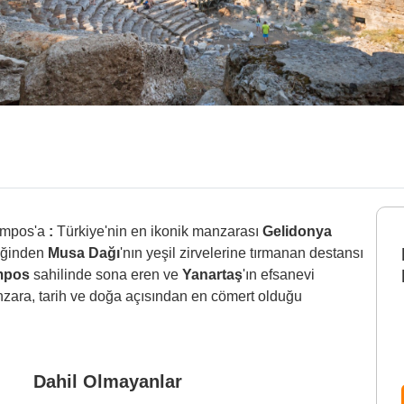
lympos'a
:
Türkiye'nin en ikonik manzarası
Gelidonya
liğinden
Musa Dağı
'nın yeşil zirvelerine tırmanan destansı
mpos
sahilinde sona eren ve
Yanartaş
'ın efsanevi
nzara, tarih ve doğa açısından en cömert olduğu
Dahil Olmayanlar