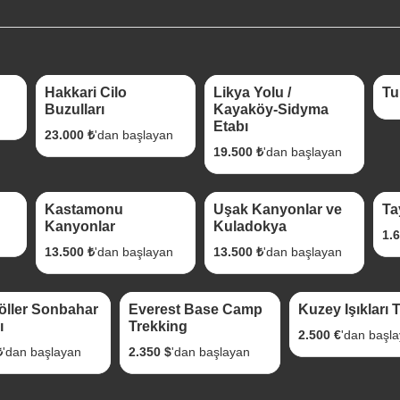
4 Gece 5 Gün
3 Gece 4 Gün
4 
Hakkari Cilo
Likya Yolu /
Tu
Buzulları
Kayaköy-Sidyma
Etabı
23.000 ₺
'dan başlayan
19.500 ₺
'dan başlayan
1 gece 2 Gün
1 Gece 2 Gün
6 
Kastamonu
Uşak Kanyonlar ve
Ta
Kanyonlar
Kuladokya
1.
13.500 ₺
'dan başlayan
13.500 ₺
'dan başlayan
e 2 Gün
15 Gece 16 Gün
6 Gece 7 Gün
öller Sonbahar
Everest Base Camp
Kuzey Işıkları 
ı
Trekking
2.500 €
'dan başl
₺
'dan başlayan
2.350 $
'dan başlayan