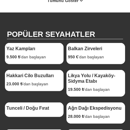
Tümünü Göster
POPÜLER SEYAHATLER
1 Gece 2 Gün
6 gece 7 gün
Yaz Kampları
Balkan Zirveleri
9.500 ₺
'dan başlayan
950 €
'dan başlayan
4 Gece 5 Gün
3 Gece 4 Gün
Hakkari Cilo Buzulları
Likya Yolu / Kayaköy-
Sidyma Etabı
23.000 ₺
'dan başlayan
19.500 ₺
'dan başlayan
4 Gece 5 Gün
5 Gece 6 Gün
Tunceli / Doğu Fırat
Ağrı Dağı Ekspedisyonu
28.000 ₺
'dan başlayan
9 Gece 10 Gün
9 Gece 10 Gün