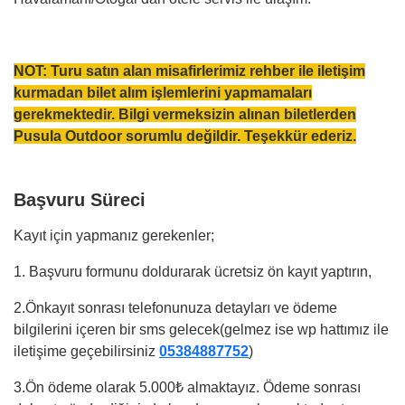
NOT: Turu satın alan misafirlerimiz rehber ile iletişim
kurmadan bilet alım işlemlerini yapmamaları
gerekmektedir. Bilgi vermeksizin alınan biletlerden
Pusula Outdoor sorumlu değildir. Teşekkür ederiz.
Başvuru Süreci
Kayıt için yapmanız gerekenler;
1. Başvuru formunu doldurarak ücretsiz ön kayıt yaptırın,
2.Önkayıt sonrası telefonunuza detayları ve ödeme
bilgilerini içeren bir sms gelecek(gelmez ise wp hattımız ile
iletişime geçebilirsiniz
05384887752
)
3.⁠Ön ödeme olarak 5.000₺ almaktayız. Ödeme sonrası