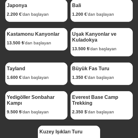
Japonya
Bali
2.200 €
'dan başlayan
1.200 €
'dan başlayan
1 gece 2 Gün
1 Gece 2 Gün
Kastamonu Kanyonlar
Uşak Kanyonlar ve
Kuladokya
13.500 ₺
'dan başlayan
13.500 ₺
'dan başlayan
6 Gece 7 Gün
9 Gece 10 Gün
Tayland
Büyük Fas Turu
1.600 €
'dan başlayan
1.350 €
'dan başlayan
1 Gece 2 Gün
15 Gece 16 Gün
Yedigöller Sonbahar
Everest Base Camp
Kampı
Trekking
9.500 ₺
'dan başlayan
2.350 $
'dan başlayan
6 Gece 7 Gün
Kuzey Işıkları Turu