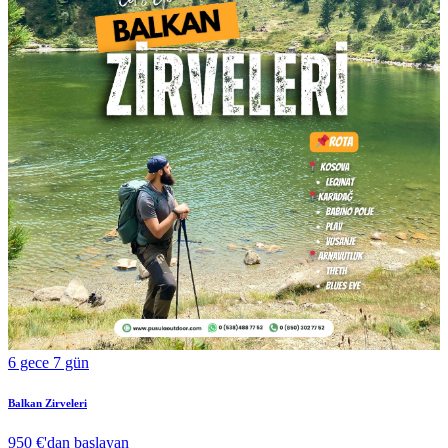
6 gece 7 gün
Balkan Zirveleri
950 €
'dan başlayan