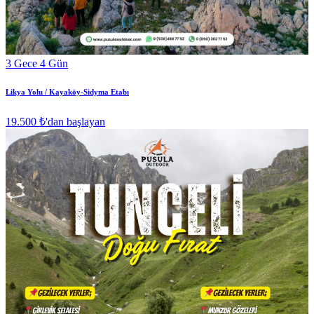
3 Gece 4 Gün
Likya Yolu / Kayaköy-Sidyma Etabı
19.500 ₺
'dan başlayan