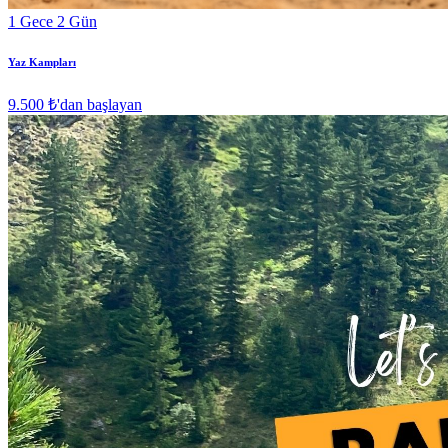
1 Gece 2 Gün
Yaz Kampları
9.500 ₺
'dan başlayan