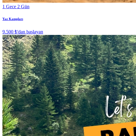
1 Gece 2 Gün
Yaz Kampları
9.500 ₺
'dan başlayan